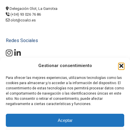
Delegación Olot, La Garrotxa
(+34) 93 026 76 86
olot@coalci.es
Redes Sociales
Gestionar consentimiento
Mantente al día con nuestras últimas novedades, proyectos y
productos. Conéctate con Coalci en Instagram y LinkedIn y descubre
cómo nuestras soluciones de altura pueden hacer la diferencia en tu
Para ofrecer las mejores experiencias, utilizamos tecnologías como las
cookies para almacenar y/o acceder a la información del dispositivo. El
próximo proyecto.
¡Únete a nuestra comunidad y no te pierdas
consentimiento de estas tecnologías nos permitirá procesar datos como
nada!
el comportamiento de navegación o las identificaciones únicas en este
#SolucionesDeAltura
sitio. No consentir o retirar el consentimiento, puede afectar
#PlataformasElevadoras
negativamente a ciertas características y funciones.
#MiniGrúasOruga
#ManipuladoresTelescópicos
Aceptar
#AlquilerMaquinaria
#ProyectosDeConstrucción