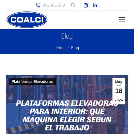
Instagram
Linkedin
902 105 843
page
page
opens
opens
in
in
Blog
new
new
window
window
You are here:
Home
Blog
Plataformas Elevadoras
May
18
2026