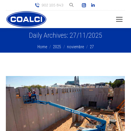
Instagram
Linkedin
902 105 843
page
page
opens
opens
in
in
Daily Archives:
27/11/2025
new
new
window
window
You are here:
Home
2025
noviembre
27