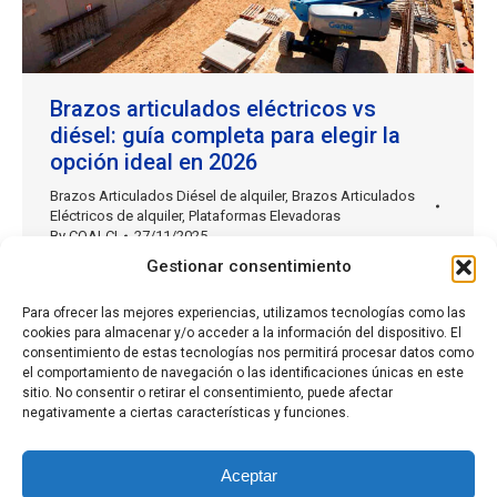
Brazos articulados eléctricos vs
diésel: guía completa para elegir la
opción ideal en 2026
Brazos Articulados Diésel de alquiler
,
Brazos Articulados
Eléctricos de alquiler
,
Plataformas Elevadoras
By
COALCI
27/11/2025
Gestionar consentimiento
Brazos articulados eléctricos vs diésel: guía
completa para elegir la opción ideal en 2026 Los
Para ofrecer las mejores experiencias, utilizamos tecnologías como las
brazos articulados son una de las plataformas más
cookies para almacenar y/o acceder a la información del dispositivo. El
versátiles del sector de la elevación. Su principal
consentimiento de estas tecnologías nos permitirá procesar datos como
el comportamiento de navegación o las identificaciones únicas en este
ventaja es la capacidad de salvar obstáculos,
sitio. No consentir o retirar el consentimiento, puede afectar
trabajar con alcance lateral y llegar a zonas de
negativamente a ciertas características y funciones.
difícil acceso. Sin embargo, a la hora de…
Aceptar