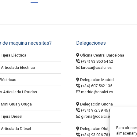
o de maquina necesitas?
Delegaciones
Tijera Eléctrica
Oficina Central Barcelona
(+34) 93 860 64 52
Articulada Eléctrica
laroca@coalci.es
Eléctricas
Delegación Madrid
(+34) 607 562 135
s Articulada Híbridas
madrid@coalci.es
 Mini Grua y Oruga
Delegación Girona
(+34) 972 39 46 84
Tijera Diésel
girona@coalci.es
Para ofrece
 Articulada Diésel
Delegación Olot, La Garrotxa
almacenar y
(+34) 93 026 76 86