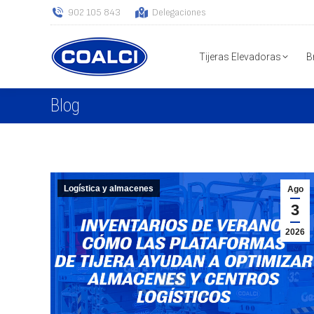
902 105 843
Delegaciones
Tijeras Elevadoras
B
Blog
Logística y almacenes
Ago
3
2026