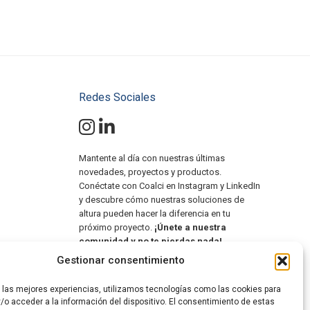
Redes Sociales
Mantente al día con nuestras últimas
novedades, proyectos y productos.
Conéctate con Coalci en Instagram y LinkedIn
y descubre cómo nuestras soluciones de
altura pueden hacer la diferencia en tu
próximo proyecto.
¡Únete a nuestra
comunidad y no te pierdas nada!
Gestionar consentimiento
#SolucionesDeAltura
#PlataformasElevadoras
r las mejores experiencias, utilizamos tecnologías como las cookies para
#MiniGrúasOruga
/o acceder a la información del dispositivo. El consentimiento de estas
#ManipuladoresTelescópicos