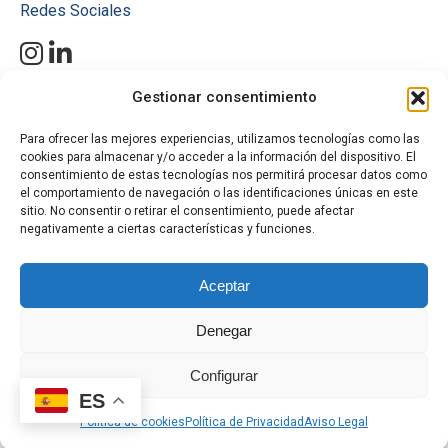
Redes Sociales
Gestionar consentimiento
Mantente al día con nuestras últimas novedades, proyectos y
productos. Conéctate con Coalci en Instagram y LinkedIn y descubre
cómo nuestras soluciones de altura pueden hacer la diferencia en tu
Para ofrecer las mejores experiencias, utilizamos tecnologías como las
cookies para almacenar y/o acceder a la información del dispositivo. El
próximo proyecto.
¡Únete a nuestra comunidad y no te pierdas
consentimiento de estas tecnologías nos permitirá procesar datos como
nada!
el comportamiento de navegación o las identificaciones únicas en este
#SolucionesDeAltura
sitio. No consentir o retirar el consentimiento, puede afectar
#PlataformasElevadoras
negativamente a ciertas características y funciones.
#MiniGrúasOruga
#ManipuladoresTelescópicos
Aceptar
#AlquilerMaquinaria
#ProyectosDeConstrucción
Denegar
Configurar
© Comercial Coalci · Todos los derechos reservados |
Aviso Legal
·
ES
Política de Privacidad
·
Política de Cookies
Política de cookies
Política de Privacidad
Aviso Legal