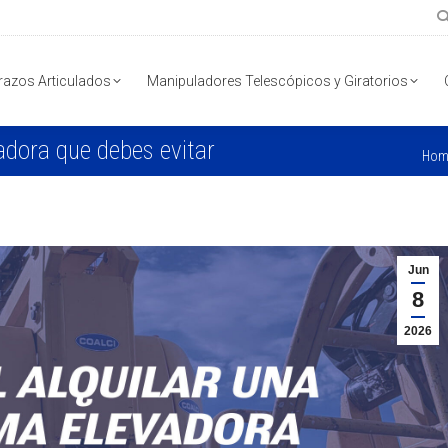
razos Articulados
Manipuladores Telescópicos y Giratorios
vadora que debes evitar
You
Hom
Jun
8
2026