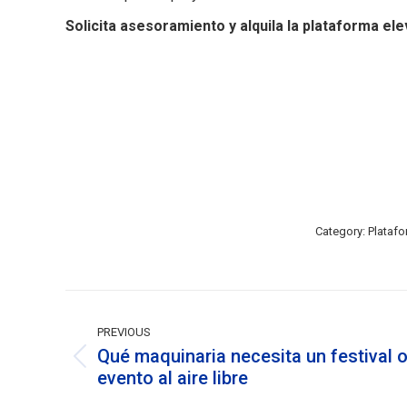
Solicita asesoramiento y alquila la plataforma el
Category:
Plataf
Post
navigation
PREVIOUS
Qué maquinaria necesita un festival 
Previous
evento al aire libre
post: