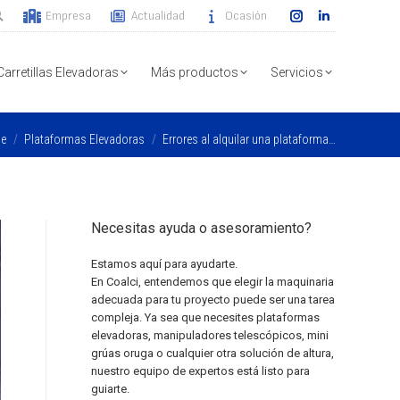
Empresa
Actualidad
Ocasión
Instagram
Linkedin
page
page
opens
opens
Carretillas Elevadoras
Más productos
Servicios
in
in
new
new
 are here:
e
Plataformas Elevadoras
Errores al alquilar una plataforma…
window
window
Necesitas ayuda o asesoramiento?
Estamos aquí para ayudarte.
En Coalci, entendemos que elegir la maquinaria
adecuada para tu proyecto puede ser una tarea
compleja. Ya sea que necesites plataformas
elevadoras, manipuladores telescópicos, mini
grúas oruga o cualquier otra solución de altura,
nuestro equipo de expertos está listo para
guiarte.