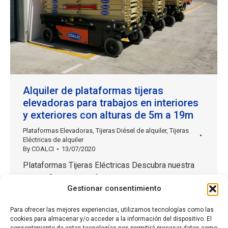
Alquiler de plataformas tijeras
elevadoras para trabajos en interiores
y exteriores con alturas de 5m a 19m
Plataformas Elevadoras
,
Tijeras Diésel de alquiler
,
Tijeras
Eléctricas de alquiler
By
COALCI
13/07/2020
Plataformas Tijeras Eléctricas Descubra nuestra
amplia flota de plataformas de tijera eléctricas
Gestionar consentimiento
desde 5m hasta 19m de altura de trabajo, de las
marcas más prestigiosas del mercado. Descubra
Para ofrecer las mejores experiencias, utilizamos tecnologías como las
todos nuestros modelos disponibles en:
cookies para almacenar y/o acceder a la información del dispositivo. El