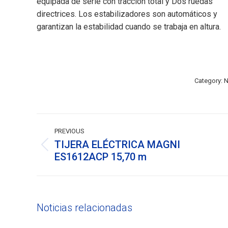
equipada de serie con tracción total y Dos ruedas
directrices. Los estabilizadores son automáticos y
garantizan la estabilidad cuando se trabaja en altura.
Category:
N
Post
navigation
PREVIOUS
TIJERA ELÉCTRICA MAGNI
Previous
ES1612ACP 15,70 m
post:
Noticias relacionadas