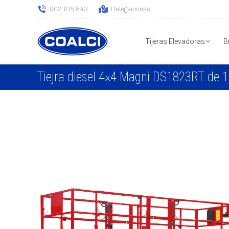
902 105 843
Delegaciones
Tijeras Elevadoras
B
Tiejra diesel 4×4 Magni DS1823RT de 