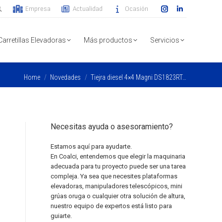
Empresa
Actualidad
Ocasión
Instagram
Linkedin
page
page
opens
opens
Carretillas Elevadoras
Más productos
Servicios
in
in
new
new
You are here:
Home
Novedades
Tiejra diesel 4×4 Magni DS1823RT…
window
window
Necesitas ayuda o asesoramiento?
Estamos aquí para ayudarte.
En Coalci, entendemos que elegir la maquinaria
adecuada para tu proyecto puede ser una tarea
compleja. Ya sea que necesites plataformas
elevadoras, manipuladores telescópicos, mini
grúas oruga o cualquier otra solución de altura,
nuestro equipo de expertos está listo para
guiarte.