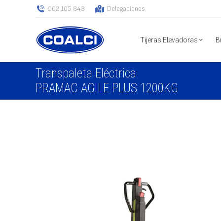
902 105 843
Delegaciones
Tijeras Elevadoras
B
Transpaleta Eléctrica
PRAMAC AGILE PLUS 1200KG