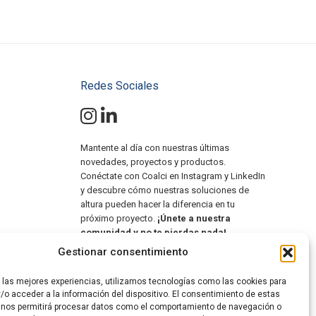
Redes Sociales
Mantente al día con nuestras últimas
novedades, proyectos y productos.
Conéctate con Coalci en Instagram y LinkedIn
y descubre cómo nuestras soluciones de
altura pueden hacer la diferencia en tu
próximo proyecto.
¡Únete a nuestra
comunidad y no te pierdas nada!
Gestionar consentimiento
#SolucionesDeAltura
#PlataformasElevadoras
r las mejores experiencias, utilizamos tecnologías como las cookies para
#MiniGrúasOruga
/o acceder a la información del dispositivo. El consentimiento de estas
#ManipuladoresTelescópicos
 nos permitirá procesar datos como el comportamiento de navegación o
#AlquilerMaquinaria