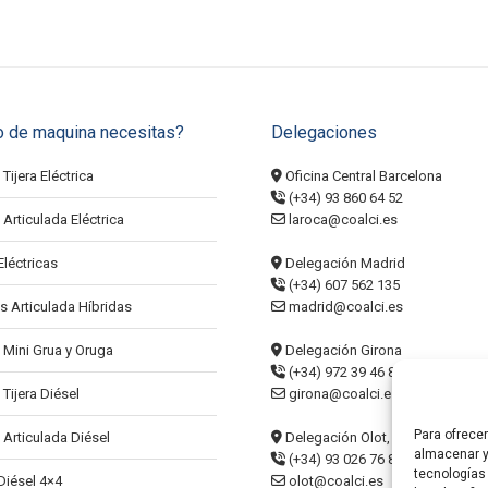
o de maquina necesitas?
Delegaciones
Tijera Eléctrica
Oficina Central Barcelona
(+34) 93 860 64 52
Articulada Eléctrica
laroca@coalci.es
Eléctricas
Delegación Madrid
(+34) 607 562 135
s Articulada Híbridas
madrid@coalci.es
 Mini Grua y Oruga
Delegación Girona
(+34) 972 39 46 84
Tijera Diésel
girona@coalci.es
Para ofrece
 Articulada Diésel
Delegación Olot, La Garrotxa
almacenar y
(+34) 93 026 76 86
tecnologías
 Diésel 4×4
olot@coalci.es