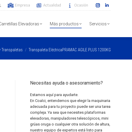
Empresa
Actualidad
Ocasión
Instagram
Linkedin
page
page
opens
opens
Carretillas Elevadoras
Más productos
Servicios
in
in
new
new
window
window
y Transpaletas
Transpaleta EléctricaPRAMAC AGILE PLUS 1200KG
Necesitas ayuda o asesoramiento?
Estamos aquí para ayudarte.
En Coalci, entendemos que elegir la maquinaria
adecuada para tu proyecto puede ser una tarea
compleja. Ya sea que necesites plataformas
elevadoras, manipuladores telescópicos, mini
grúas oruga o cualquier otra solución de altura,
nuestro equipo de expertos está listo para