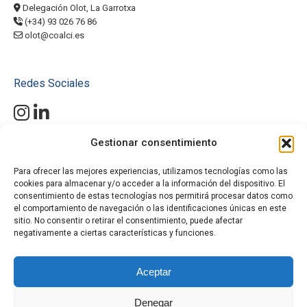
Delegación Olot, La Garrotxa
(+34) 93 026 76 86
olot@coalci.es
Redes Sociales
Gestionar consentimiento
Mantente al día con nuestras últimas novedades, proyectos y
productos. Conéctate con Coalci en Instagram y LinkedIn y descubre
cómo nuestras soluciones de altura pueden hacer la diferencia en tu
Para ofrecer las mejores experiencias, utilizamos tecnologías como las
cookies para almacenar y/o acceder a la información del dispositivo. El
próximo proyecto.
¡Únete a nuestra comunidad y no te pierdas
consentimiento de estas tecnologías nos permitirá procesar datos como
nada!
el comportamiento de navegación o las identificaciones únicas en este
#SolucionesDeAltura
sitio. No consentir o retirar el consentimiento, puede afectar
#PlataformasElevadoras
negativamente a ciertas características y funciones.
#MiniGrúasOruga
#ManipuladoresTelescópicos
Aceptar
#AlquilerMaquinaria
#ProyectosDeConstrucción
Denegar