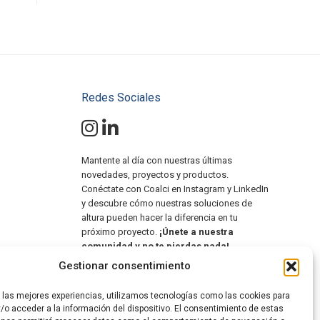
Redes Sociales
Mantente al día con nuestras últimas
novedades, proyectos y productos.
Conéctate con Coalci en Instagram y LinkedIn
y descubre cómo nuestras soluciones de
altura pueden hacer la diferencia en tu
próximo proyecto.
¡Únete a nuestra
comunidad y no te pierdas nada!
Gestionar consentimiento
#SolucionesDeAltura
#PlataformasElevadoras
r las mejores experiencias, utilizamos tecnologías como las cookies para
#MiniGrúasOruga
/o acceder a la información del dispositivo. El consentimiento de estas
#ManipuladoresTelescópicos