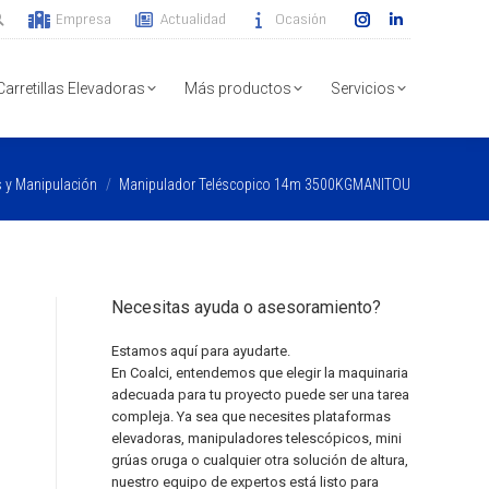
Empresa
Actualidad
Ocasión
Instagram
Linkedin
page
page
opens
opens
Carretillas Elevadoras
Más productos
Servicios
in
in
new
new
window
window
 y Manipulación
Manipulador Teléscopico 14m 3500KGMANITOU
Necesitas ayuda o asesoramiento?
Estamos aquí para ayudarte.
En Coalci, entendemos que elegir la maquinaria
adecuada para tu proyecto puede ser una tarea
compleja. Ya sea que necesites plataformas
elevadoras, manipuladores telescópicos, mini
grúas oruga o cualquier otra solución de altura,
nuestro equipo de expertos está listo para