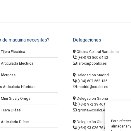
o de maquina necesitas?
Delegaciones
Tijera Eléctrica
Oficina Central Barcelona
(+34) 93 860 64 52
Articulada Eléctrica
laroca@coalci.es
Eléctricas
Delegación Madrid
(+34) 607 562 135
s Articulada Híbridas
madrid@coalci.es
 Mini Grua y Oruga
Delegación Girona
(+34) 972 39 46 84
Tijera Diésel
girona@coalci.es
Para ofrece
 Articulada Diésel
Delegación Olot, La Garrotxa
almacenar y
(+34) 93 026 76 86