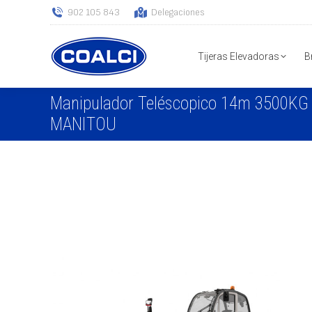
902 105 843
Delegaciones
Tijeras Elevadoras
B
Manipulador Teléscopico 14m 3500KG
MANITOU