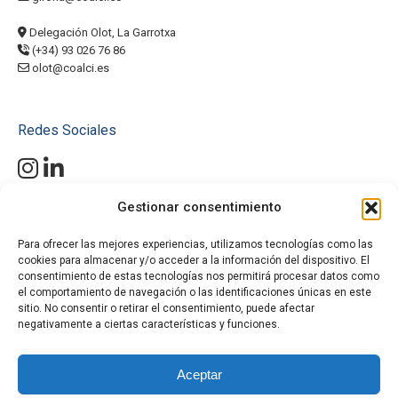
Delegación Olot, La Garrotxa
(+34) 93 026 76 86
olot@coalci.es
Redes Sociales
Gestionar consentimiento
Mantente al día con nuestras últimas novedades, proyectos y
productos. Conéctate con Coalci en Instagram y LinkedIn y descubre
cómo nuestras soluciones de altura pueden hacer la diferencia en tu
Para ofrecer las mejores experiencias, utilizamos tecnologías como las
cookies para almacenar y/o acceder a la información del dispositivo. El
próximo proyecto.
¡Únete a nuestra comunidad y no te pierdas
consentimiento de estas tecnologías nos permitirá procesar datos como
nada!
el comportamiento de navegación o las identificaciones únicas en este
#SolucionesDeAltura
sitio. No consentir o retirar el consentimiento, puede afectar
#PlataformasElevadoras
negativamente a ciertas características y funciones.
#MiniGrúasOruga
#ManipuladoresTelescópicos
Aceptar
#AlquilerMaquinaria
#ProyectosDeConstrucción