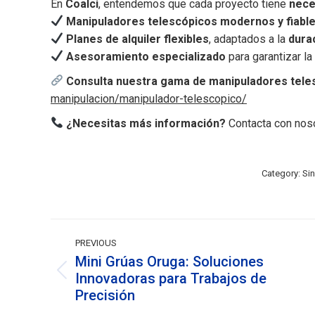
En
Coalci
, entendemos que cada proyecto tiene
nece
Manipuladores telescópicos modernos y fiabl
Planes de alquiler flexibles
, adaptados a la
dura
Asesoramiento especializado
para garantizar la
Consulta nuestra gama de manipuladores tele
manipulacion/manipulador-telescopico/
¿Necesitas más información?
Contacta con no
Category:
Sin
Post
navigation
PREVIOUS
Mini Grúas Oruga: Soluciones
Innovadoras para Trabajos de
Previous
Precisión
post: