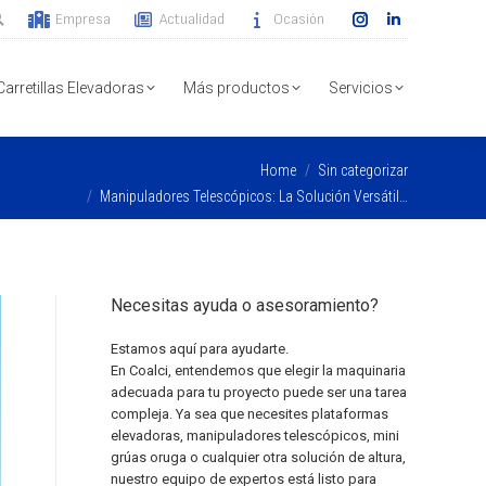
Empresa
Actualidad
Ocasión
Instagram
Linkedin
page
page
opens
opens
Carretillas Elevadoras
Más productos
Servicios
in
in
new
new
e here:
Home
Sin categorizar
window
window
Manipuladores Telescópicos: La Solución Versátil…
Necesitas ayuda o asesoramiento?
Estamos aquí para ayudarte.
En Coalci, entendemos que elegir la maquinaria
adecuada para tu proyecto puede ser una tarea
compleja. Ya sea que necesites plataformas
elevadoras, manipuladores telescópicos, mini
grúas oruga o cualquier otra solución de altura,
nuestro equipo de expertos está listo para