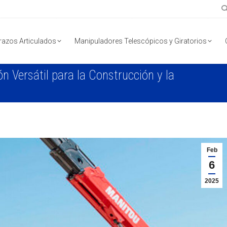
razos Articulados
Manipuladores Telescópicos y Giratorios
n Versátil para la Construcción y la
You ar
Feb
6
2025